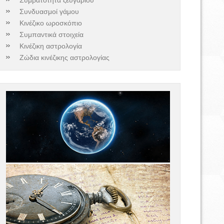
Συνδυασμοί γάμου
Κινέζικο ωροσκόπιο
Συμπαντικά στοιχεία
Κινέζικη αστρολογία
Ζώδια κινέζικης αστρολογίας