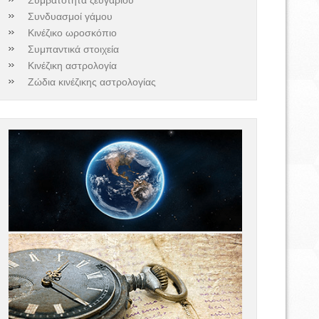
Συνδυασμοί γάμου
Κινέζικο ωροσκόπιο
Συμπαντικά στοιχεία
Κινέζικη αστρολογία
Ζώδια κινέζικης αστρολογίας