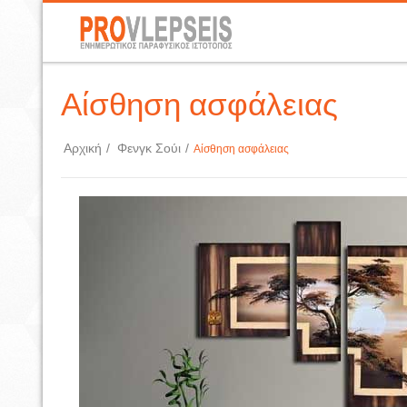
Αίσθηση ασφάλειας
Αρχική
/
Φενγκ Σούι
/
Αίσθηση ασφάλειας