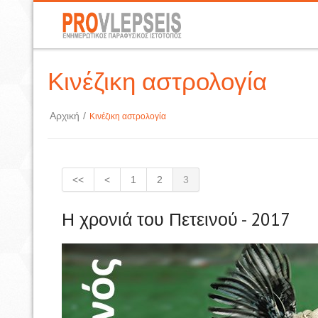
Κινέζικη αστρολογία
Αρχική
/
Κινέζικη αστρολογία
<<
<
1
2
3
Η χρονιά του Πετεινού - 2017