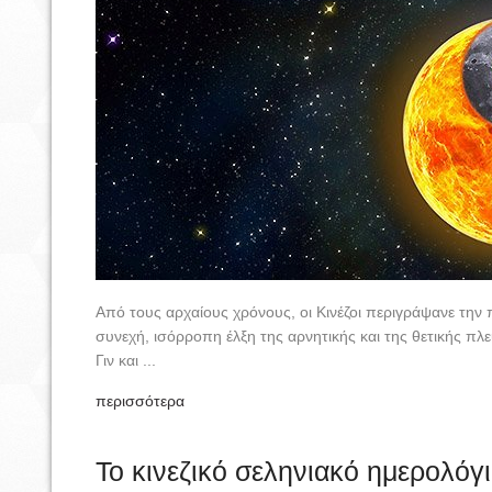
Από τους αρχαίους χρόνους, οι Κινέζοι περιγράψανε την 
συνεχή, ισόρροπη έλξη της αρνητικής και της θετικής πλευ
Γιν και ...
περισσότερα
Το κινεζικό σεληνιακό ημερολόγ