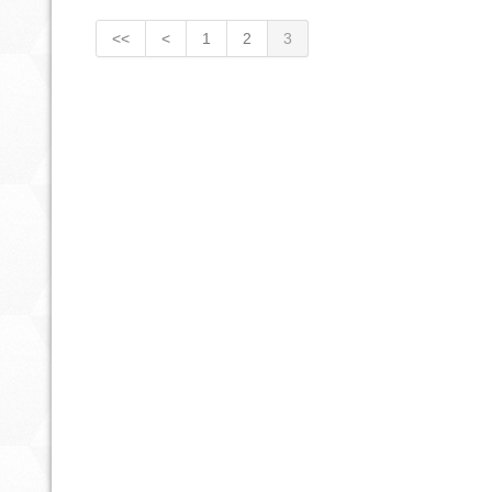
<<
<
1
2
3