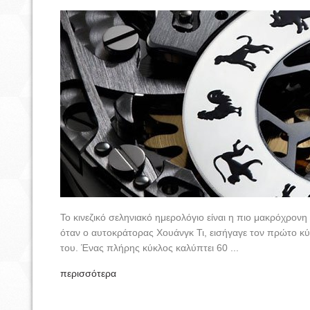
Το κινεζικό σεληνιακό ημερολόγιο είναι η πιο μακρόχρον
όταν ο αυτοκράτορας Χουάνγκ Τι, εισήγαγε τον πρώτο κύ
του. Ένας πλήρης κύκλος καλύπτει 60 ...
περισσότερα