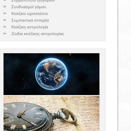
Συνδυασμοί γάμου
Κινέζικο ωροσκόπιο
Συμπαντικά στοιχεία
Κινέζικη αστρολογία
Ζώδια κινέζικης αστρολογίας