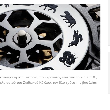
η καταγραφή στην ιστορία, που χρονολογείται από το 2637 π.Χ.,
κλο αυτού του Ζωδιακού Κύκλου, τον 61ο χρόνο της βασιλείας