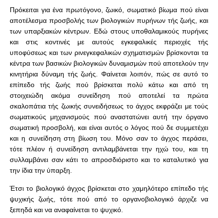
Πρόκειται για ένα πρωτόγονο, ζωικό, σωματικό βίωμα πού είναι
αποτέλεσμα προσβολής των βιολογικών πυρήνων τής ζωής, και
των υπαρξιακών κέντρων. Εδώ στους υποθαλαμικούς πυρήνες
και στις κοντινές με αυτούς εγκεφαλικές περιοχές τής
υποφύσεως και των ρινεγκεφαλικών σχηματισμών βρίσκονται τα
κέντρα των βασικών βιολογικών δυναμισμών πού αποτελούν την
κινητήρια δύναμη τής ζωής. Φαίνεται λοιπόν, πώς σε αυτό το
επίπεδο τής ζωής πού βρίσκεται πολύ κάτω και από τη
στοιχειώδη ακόμα συνείδηση πού αποτελεί τα πρώτα
σκαλοπάτια τής ζωικής συνειδήσεως το άγχος εκφράζει με τούς
σωματικούς μηχανισμούς πού αναστατώνει αυτή την όργανο
σωματική προσβολή, και είναι αυτός ο λόγος πού δε συμμετέχει
και η συνείδηση στη βίωση του. Μόνο σαν το άγχος περάσει,
τότε πλέον ή συνείδηση αντιλαμβάνεται την ηχώ του, και τη
συλλαμβάνει σαν κάτι το απροσδιόριστο και το καταλυτικό για
την ίδια την ύπαρξη.
Έτσι το βιολογικό άγχος βρίσκεται στο χαμηλότερο επίπεδο τής
ψυχικής ζωής, τότε πού από το οργανοβιολογικό άρχιζε να
ξεπηδά και να αναφαίνεται το ψυχικό.