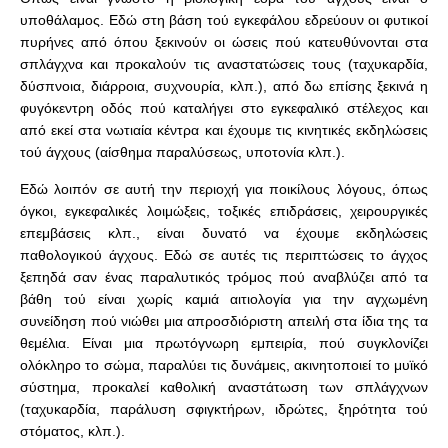
υποθάλαμος. Εδώ στη βάση τού εγκεφάλου εδρεύουν οι φυτικοί
πυρήνες από όπου ξεκινούν οι ώσεις πού κατευθύνονται στα
σπλάγχνα και προκαλούν τις αναστατώσεις τους (ταχυκαρδία,
δύσπνοια, διάρροια, συχνουρία, κλπ.), από δω επίσης ξεκινά η
φυγόκεντρη οδός πού καταλήγει στο εγκεφαλικό στέλεχος και
από εκεί στα νωτιαία κέντρα και έχουμε τις κινητικές εκδηλώσεις
τού άγχους (αίσθημα παραλύσεως, υποτονία κλπ.).
Εδώ λοιπόν σε αυτή την περιοχή για ποικίλους λόγους, όπως
όγκοι, εγκεφαλικές λοιμώξεις, τοξικές επιδράσεις, χειρουργικές
επεμβάσεις κλπ., είναι δυνατό να έχουμε εκδηλώσεις
παθολογικού άγχους. Εδώ σε αυτές τις περιπτώσεις το άγχος
ξεπηδά σαν ένας παραλυτικός τρόμος πού αναβλύζει από τα
βάθη τού είναι χωρίς καμιά αιτιολογία για την αγχωμένη
συνείδηση πού νιώθει μια απροσδιόριστη απειλή στα ίδια της τα
θεμέλια. Είναι μια πρωτόγνωρη εμπειρία, πού συγκλονίζει
ολόκληρο το σώμα, παραλύει τις δυνάμεις, ακινητοποιεί το μυϊκό
σύστημα, προκαλεί καθολική αναστάτωση των σπλάγχνων
(ταχυκαρδία, παράλυση σφιγκτήρων, ιδρώτες, ξηρότητα τού
στόματος, κλπ.).