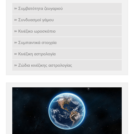
Συμβατότητα ζευγαριού
Συνδυασμοί γάμου
Κινέζικο ωροσκόπιο
Συμπαντικά στοιχεία
Κινέζικη αστρολογία
Ζώδια κινέζικης αστρολογίας