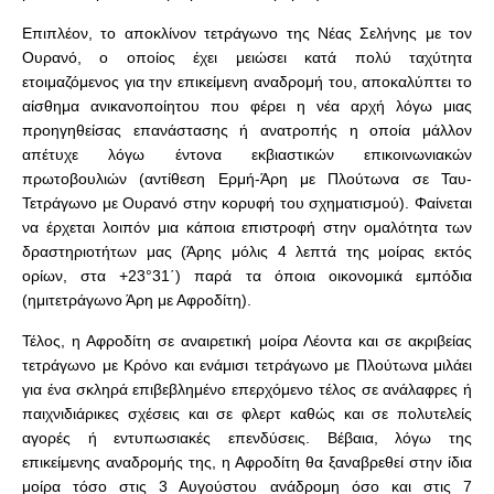
Επιπλέον, το αποκλίνον τετράγωνο της Νέας Σελήνης με τον
Ουρανό, ο οποίος έχει μειώσει κατά πολύ ταχύτητα
ετοιμαζόμενος για την επικείμενη αναδρομή του, αποκαλύπτει το
αίσθημα ανικανοποίητου που φέρει η νέα αρχή λόγω μιας
προηγηθείσας επανάστασης ή ανατροπής η οποία μάλλον
απέτυχε λόγω έντονα εκβιαστικών επικοινωνιακών
πρωτοβουλιών (αντίθεση Ερμή-Άρη με Πλούτωνα σε Ταυ-
Τετράγωνο με Ουρανό στην κορυφή του σχηματισμού). Φαίνεται
να έρχεται λοιπόν μια κάποια επιστροφή στην ομαλότητα των
δραστηριοτήτων μας (Άρης μόλις 4 λεπτά της μοίρας εκτός
ορίων, στα +23°31΄) παρά τα όποια οικονομικά εμπόδια
(ημιτετράγωνο Άρη με Αφροδίτη).
Τέλος, η Αφροδίτη σε αναιρετική μοίρα Λέοντα και σε ακριβείας
τετράγωνο με Κρόνο και ενάμισι τετράγωνο με Πλούτωνα μιλάει
για ένα σκληρά επιβεβλημένο επερχόμενο τέλος σε ανάλαφρες ή
παιχνιδιάρικες σχέσεις και σε φλερτ καθώς και σε πολυτελείς
αγορές ή εντυπωσιακές επενδύσεις. Βέβαια, λόγω της
επικείμενης αναδρομής της, η Αφροδίτη θα ξαναβρεθεί στην ίδια
μοίρα τόσο στις 3 Αυγούστου ανάδρομη όσο και στις 7