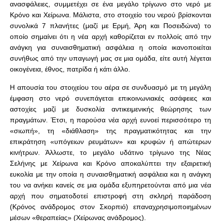
ανασφάλειες, συμμετέχει σε ένα μεγάλο τρίγωνο στο νερό με
Κρόνο και Χείρωνα. Μάλιστα, στο στοιχείο του νερού βρίσκονται
συνολικά 7 πλανήτες (μαζί με Ερμή, Άρη και Ποσειδώνα) το
οποίο σημαίνει ότι η νέα αρχή καθορίζεται εν πολλοίς από την
ανάγκη για συναισθηματική ασφάλεια η οποία ικανοποιείται
συνήθως από την υπαγωγή μας σε μια ομάδα, είτε αυτή λέγεται
οικογένεια, έθνος, πατρίδα ή κάτι άλλο.
Η απουσία του στοιχείου του αέρα σε συνδυασμό με τη μεγάλη
έμφαση στο νερό συνεπάγεται επικοινωνιακές ασάφειες και
αστοχίες μαζί με δυσκολία αντικειμενικής θεώρησης των
πραγμάτων. Έτσι, η παρούσα νέα αρχή ευνοεί περισσότερο τη
«σιωπή», τη «διάθλαση» της πραγματικότητας και την
επικράτηση «υπόγειων ρευμάτων» και κρυφών ή απώτερων
κινήτρων. Άλλωστε, το μεγάλο υδάτινο τρίγωνο της Νέας
Σελήνης με Χείρωνα και Κρόνο αποκαλύπτει την εξαιρετική
ευκολία με την οποία η συναισθηματική ασφάλεια και η ανάγκη
του να ανήκει κανείς σε μια ομάδα εξυπηρετούνται από μια νέα
αρχή που σηματοδοτεί επιστροφή στη σκληρή παράδοση
(Κρόνος ανάδρομος στον Σκορπιό) επαναχρησιμοποιημένων
μέσων «θεραπείας» (Χείρωνας ανάδρομος).