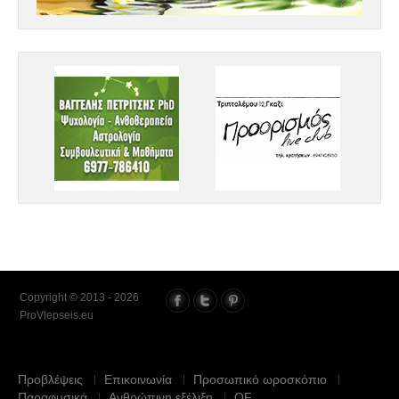
Copyright © 2013 - 2026
ProVlepseis.eu
Προβλέψεις
Επικοινωνία
Προσωπικό ωροσκόπιο
Παραφυσικά
Ανθρώπινη εξέλιξη
QF