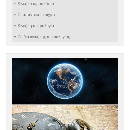
Κινέζικο ωροσκόπιο
Συμπαντικά στοιχεία
Κινέζικη αστρολογία
Ζώδια κινέζικης αστρολογίας