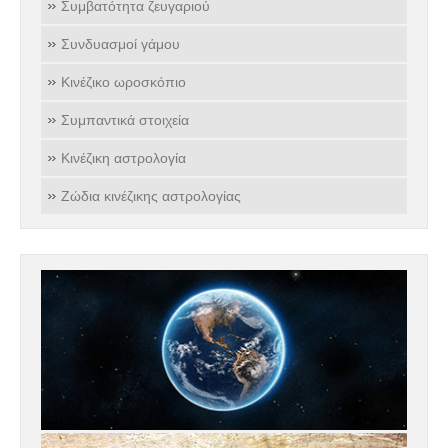
Συμβατότητα ζευγαριού
Συνδυασμοί γάμου
Κινέζικο ωροσκόπιο
Συμπαντικά στοιχεία
Κινέζικη αστρολογία
Ζώδια κινέζικης αστρολογίας