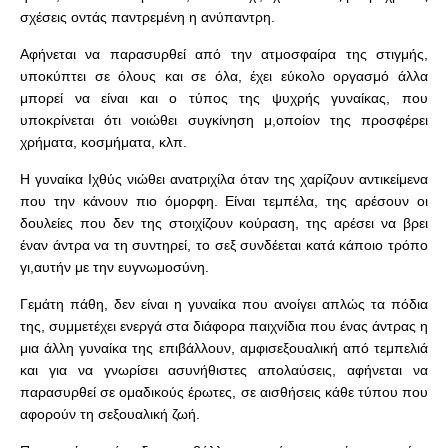
σχέσεις οντάς παντρεμένη η ανύπαντρη.
Αφήνεται να παρασυρθεί από την ατμοσφαίρα της στιγμής,
υποκύπτει σε όλους και σε όλα, έχει εύκολο οργασμό άλλα
μπορεί να είναι και ο τύπος της ψυχρής γυναίκας, που
υποκρίνεται ότι νοιώθει συγκίνηση μ,οποίον της προσφέρει
χρήματα, κοσμήματα, κλπ.
Η γυναίκα Ιχθύς νιώθει ανατριχίλα όταν της χαρίζουν αντικείμενα
που την κάνουν πιο όμορφη. Είναι τεμπέλα, της αρέσουν οι
δουλείες που δεν της στοιχίζουν κούραση, της αρέσει να βρει
έναν άντρα να τη συντηρεί, το σεξ συνδέεται κατά κάποιο τρόπο
γι,αυτήν με την ευγνωμοσύνη.
Γεμάτη πάθη, δεν είναι η γυναίκα που ανοίγει απλώς τα πόδια
της, συμμετέχει ενεργά στα διάφορα παιχνίδια που ένας άντρας η
μια άλλη γυναίκα της επιβάλλουν, αμφισεξουαλική από τεμπελιά
και για να γνωρίσει ασυνήθιστες απολαύσεις, αφήνεται να
παρασυρθεί σε ομαδικούς έρωτες, σε αισθήσεις κάθε τύπου που
αφορούν τη σεξουαλική ζωή.