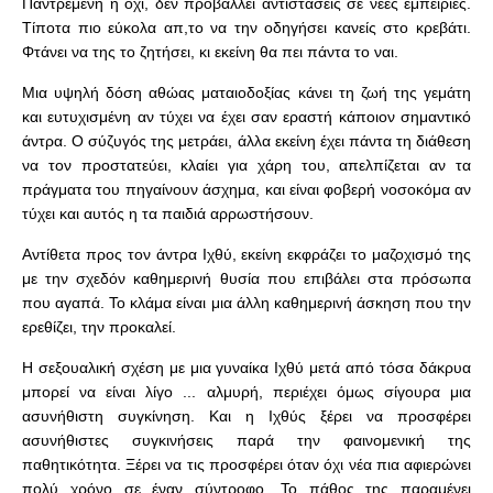
Παντρεμένη η όχι, δεν προβάλλει αντιστάσεις σε νέες εμπειρίες.
Τίποτα πιο εύκολα απ,το να την οδηγήσει κανείς στο κρεβάτι.
Φτάνει να της το ζητήσει, κι εκείνη θα πει πάντα το ναι.
Μια υψηλή δόση αθώας ματαιοδοξίας κάνει τη ζωή της γεμάτη
και ευτυχισμένη αν τύχει να έχει σαν εραστή κάποιον σημαντικό
άντρα. Ο σύζυγός της μετράει, άλλα εκείνη έχει πάντα τη διάθεση
να τον προστατεύει, κλαίει για χάρη του, απελπίζεται αν τα
πράγματα του πηγαίνουν άσχημα, και είναι φοβερή νοσοκόμα αν
τύχει και αυτός η τα παιδιά αρρωστήσουν.
Αντίθετα προς τον άντρα Ιχθύ, εκείνη εκφράζει το μαζοχισμό της
με την σχεδόν καθημερινή θυσία που επιβάλει στα πρόσωπα
που αγαπά. Το κλάμα είναι μια άλλη καθημερινή άσκηση που την
ερεθίζει, την προκαλεί.
Η σεξουαλική σχέση με μια γυναίκα Ιχθύ μετά από τόσα δάκρυα
μπορεί να είναι λίγο ... αλμυρή, περιέχει όμως σίγουρα μια
ασυνήθιστη συγκίνηση. Και η Ιχθύς ξέρει να προσφέρει
ασυνήθιστες συγκινήσεις παρά την φαινομενική της
παθητικότητα. Ξέρει να τις προσφέρει όταν όχι νέα πια αφιερώνει
πολύ χρόνο σε έναν σύντροφο. Το πάθος της παραμένει