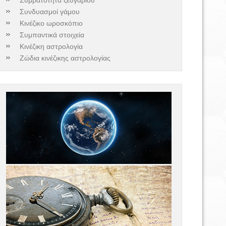
Συνδυασμοί γάμου
Κινέζικο ωροσκόπιο
Συμπαντικά στοιχεία
Κινέζικη αστρολογία
Ζώδια κινέζικης αστρολογίας