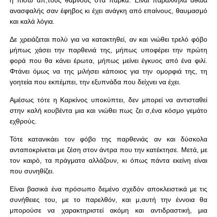
η πίσω απ,τους θάμνους στα πάρκα. Είναι παράλληλα αθώα
ανασφαλής σαν έφηβος κι έχει ανάγκη από επαίνους, θαυμασμό
και καλά λόγια.
Δε χρειάζεται πολύ για να κατακτηθεί, αν και νιώθει τρελό φόβο
μήπως χάσει την παρθενιά της, μήπως υποφέρει την πρώτη
φορά που θα κάνει έρωτα, μήπως μείνει έγκυος από ένα φιλί.
Φτάνει όμως να της μιλήσει κάποιος για την ομορφιά της, τη
γοητεία που εκπέμπει, την εξυπνάδα που δείχνει να έχει.
Αμέσως τότε η Καρκίνος υποκύπτει, δεν μπορεί να αντισταθεί
στην καλή κουβέντα μια και νιώθει πως ζει σ,ένα κόσμο γεμάτο
εχθρούς.
Τότε κατανικάει τον φόβο της παρθενιάς αν και δύσκολα
ανταποκρίνεται με ζέση στον άντρα που την κατέκτησε. Μετά, με
τον καιρό, τα πράγματα αλλάζουν, κι όπως πάντα εκείνη είναι
που συνηθίζει.
Είναι βασικά ένα πρόσωπο δεμένο σχεδόν αποκλειστικά με τις
συνήθειες του, με το παρελθόν, και μ,αυτή την έννοια θα
μπορούσε να χαρακτηριστεί ακόμη και αντιδραστική, μια