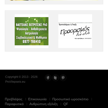
Copyright © 2013 - 2026
ProVlepseis.eu
Προβλέψεις
Επικοινωνία
Προσωπικό ωροσκόπιο
Παραφυσικά
Ανθρώπινη εξέλιξη
QF