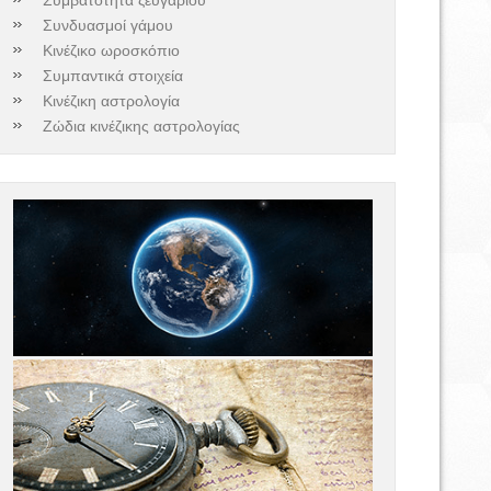
Συνδυασμοί γάμου
Κινέζικο ωροσκόπιο
Συμπαντικά στοιχεία
Κινέζικη αστρολογία
Ζώδια κινέζικης αστρολογίας