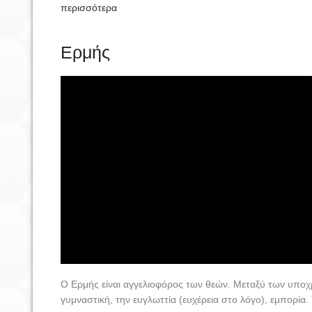
περισσότερα
Ερμής
Ο Ερμής είναι αγγελιοφόρος των θεών. Μεταξύ των υπο
γυμναστική, την ευγλωττία (ευχέρεια στο λόγο), εμπορία