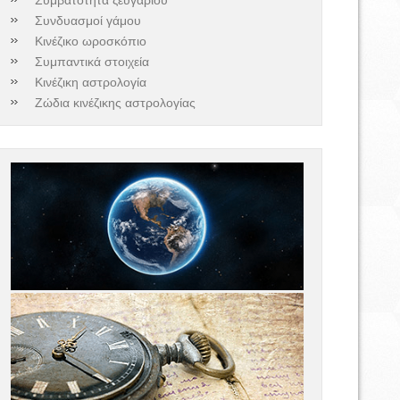
Συνδυασμοί γάμου
Κινέζικο ωροσκόπιο
Συμπαντικά στοιχεία
Κινέζικη αστρολογία
Ζώδια κινέζικης αστρολογίας