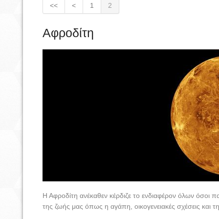
<<
<
1
2
Αφροδίτη
Η Αφροδίτη ανέκαθεν κέρδιζε το ενδιαφέρον όλων όσοι 
της ζωής μας όπως η αγάπη, οικογενειακές σχέσεις και τη