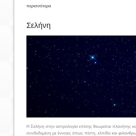
περισσότερα
Σελήνη
Η Σελήνη στην αστρολογία επίσης θεωρείται πλανήτης κα
συνδεδεμένη με έννοιες όπως πίστη, ελπίδα και φιλανθρω